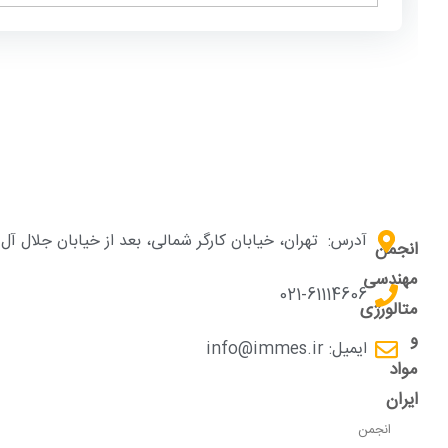
آدرس:
تهران، خیابان کارگر شمالی، بعد از خیابان جلال آ
انجمن
مهندسی
021-61114606
متالورژی
و
ایمیل: info@immes.ir
مواد
ایران
انجمن