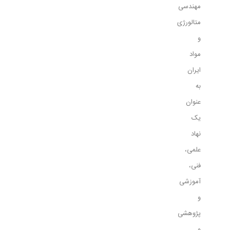
مهندسی
متالورژی
و
مواد
ايران
به
عنوان
يک
نهاد
علمی،
فنی،
آموزشی
و
پژوهشی
و