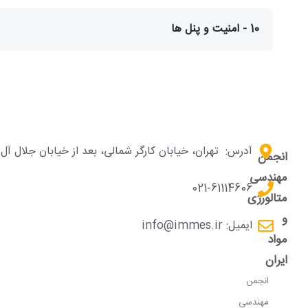
10 - امنیت و پنل ها
آدرس:
تهران، خیابان کارگر شمالی، بعد از خیابان جلال آ
انجمن
مهندسی
021-61114606
متالورژی
و
ایمیل: info@immes.ir
مواد
ایران
انجمن
مهندسی