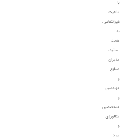
با
ماهيت
غيرانتفاعی،
به
همت
اساتيد،
مديران
صنايع
و
مهندسين
و
متخصصين
متالورژی
و
مواد