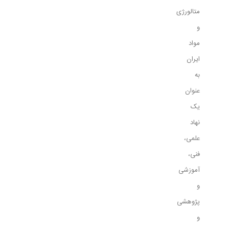
متالورژی
و
مواد
ايران
به
عنوان
يک
نهاد
علمی،
فنی،
آموزشی
و
پژوهشی
و