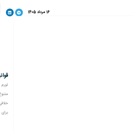
16 مرداد 1405
قوان
لورم 
متنوع
خلاقی
برای 